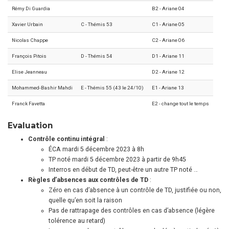
Rémy Di Guardia
B2 - Ariane 04
Xavier Urbain
C - Thémis 53
C1 - Ariane 05
Nicolas Chappe
C2 - Ariane 06
François Pitois
D - Thémis 54
D1 - Ariane 11
Elise Jeanneau
D2 - Ariane 12
Mohammed-Bashir Mahdi
E - Thémis 55 (43 le 24/10)
E1 - Ariane 13
Franck Favetta
E2 - change tout le temps
Evaluation
Contrôle continu intégral
:
ÉCA mardi 5 décembre 2023 à 8h
TP noté mardi 5 décembre 2023 à partir de 9h45
Interros en début de TD, peut-être un autre TP noté …
Règles d’absences aux contrôles de TD
:
Zéro en cas d’absence à un contrôle de TD, justifiée ou non,
quelle qu’en soit la raison
Pas de rattrapage des contrôles en cas d’absence (légère
tolérence au retard)