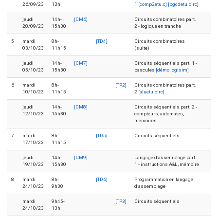
26/09/23
13h
1
[comp2etu.c]
[pgcdetu.circ]
jeudi
14h-
[CM6]
Circuits combinatoires part.
28/09/23
15h30
2 - logique en tranche
5
mardi
8h-
[TD4]
Circuits combinatoires
03/10/23
11h15
(suite)
jeudi
14h-
[CM7]
Circuits séquentiels part. 1 -
05/10/23
15h30
bascules
[démo logisim]
6
mardi
8h-
[TP2]
Circuits combinatoires part.
10/10/23
11h15
2
[aluetu.circ]
jeudi
14h-
[CM8]
Circuits séquentiels part. 2 -
12/10/23
15h30
compteurs, automates,
mémoires
7
mardi
8h-
[TD5]
Circuits séquentiels
17/10/23
11h15
jeudi
14h-
[CM9]
Langage d’assemblage part.
19/10/23
15h30
1 - instructions A&L, mémoire
8
mardi
8h-
[TD6]
Programmation en langage
24/10/23
9h30
d’assemblage
mardi
9h45-
[TP3]
Circuits séquentiels
24/10/23
13h