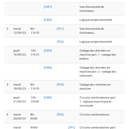
[CM1]
Vue d’ensemble de
l’ordinateur
[CM2]
Logique propositionnelle
2
mardi
8h-
[TD1]
Vue d’ensemble de
12/09/23
11h15
l’ordinateur
[TD2]
Logique propositionnelle
jeudi
14h-
[CM3]
Codage des données en
14/09/23
17h15
machine part. 1 - codage des
entiers
[CM4]
Codage des données en
machine part. 2 - codage des
rationnels
3
mardi
8h-
[TD3]
Codage des nombres en
19/09/23
11h15
machine
jeudi
14h-
[CM5]
Circuits combinatoires part.
21/09/23
15h30
1 - logique anarchique et
structurée
4
mardi
8h-
[TD4]
Circuits combinatoires
26/09/23
9h30
mardi
9h45-
[TP1]
Circuits combinatoires part.