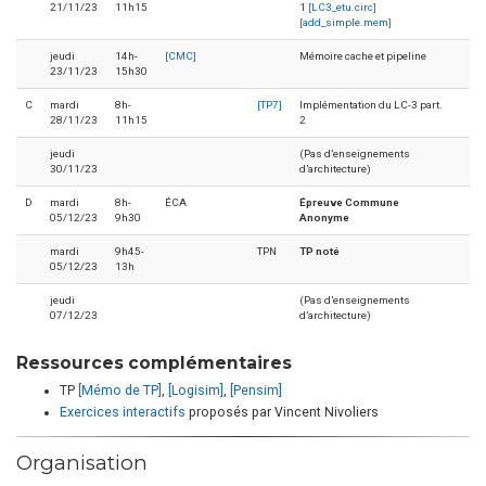
21/11/23
11h15
1
[LC3_etu.circ]
[add_simple.mem]
jeudi
14h-
[CMC]
Mémoire cache et pipeline
23/11/23
15h30
C
mardi
8h-
[TP7]
Implémentation du LC-3 part.
28/11/23
11h15
2
jeudi
(Pas d’enseignements
30/11/23
d’architecture)
D
mardi
8h-
ÉCA
Épreuve Commune
05/12/23
9h30
Anonyme
mardi
9h45-
TPN
TP noté
05/12/23
13h
jeudi
(Pas d’enseignements
07/12/23
d’architecture)
Ressources complémentaires
TP
[Mémo de TP]
,
[Logisim]
,
[Pensim]
Exercices interactifs
proposés par Vincent Nivoliers
Organisation