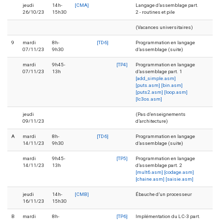
jeudi
14h-
[CMA]
Langage d’assemblage part.
26/10/23
15h30
2 - routines et pile
(Vacances universitaires)
9
mardi
8h-
[TD6]
Programmation en langage
07/11/23
9h30
d’assemblage (suite)
mardi
9h45-
[TP4]
Programmation en langage
07/11/23
13h
d’assemblage part. 1
[add_simple.asm]
[puts.asm]
[bin.asm]
[puts2.asm]
[loop.asm]
[lc3os.asm]
jeudi
(Pas d’enseignements
09/11/23
d’architecture)
A
mardi
8h-
[TD6]
Programmation en langage
14/11/23
9h30
d’assemblage (suite)
mardi
9h45-
[TP5]
Programmation en langage
14/11/23
13h
d’assemblage part. 2
[mult6.asm]
[codage.asm]
[chaine.asm]
[saisie.asm]
jeudi
14h-
[CMB]
Ébauche d’un processeur
16/11/23
15h30
B
mardi
8h-
[TP6]
Implémentation du LC-3 part.